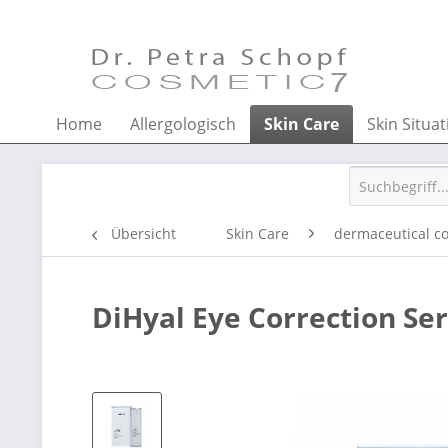
Home
Allergologisch
Skin Care
Skin Situat
Übersicht
Skin Care
dermaceutical c
DiHyal Eye Correction S