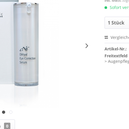
inkl. MwSt.
zzg
Sofort ver
Vergleic
Artikel-Nr.:
Freitextfeld 
> Augenpfle
n
0