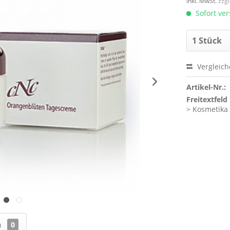
inkl. MwSt.
zzg
Sofort ver
Vergleic
Artikel-Nr.:
Freitextfeld 
> Kosmetika
n
0