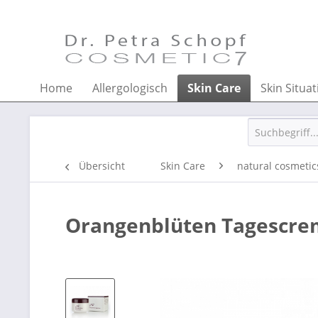
Home
Allergologisch
Skin Care
Skin Situat
Übersicht
Skin Care
natural cosmetic
Orangenblüten Tagescr