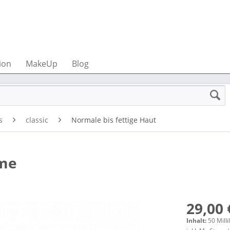
ion
MakeUp
Blog
s
classic
Normale bis fettige Haut
eme
29,00 
Inhalt:
50 Milli