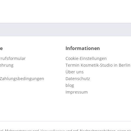
ce
Informationen
rufsformular
Cookie-Einstellungen
lehrung
Termin Kosmetik-Studio in Berlin
Über uns
 Zahlungsbedingungen
Datenschutz
blog
Impressum
etzl. Mehrwertsteuer zzgl.
Versandkosten
und ggf. Nachnahmegebühren, wenn nic