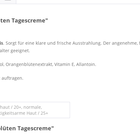
üten Tagescreme"
is
. Sorgt für eine klare und frische Ausstrahlung. Der angenehme, 
lter geeignet.
, Orangenblütenextrakt, Vitamin E, Allantoin.
 auftragen.
haut / 20+, normale,
tigkeitsarme Haut / 25+
blüten Tagescreme"