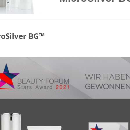
roSilver BG™