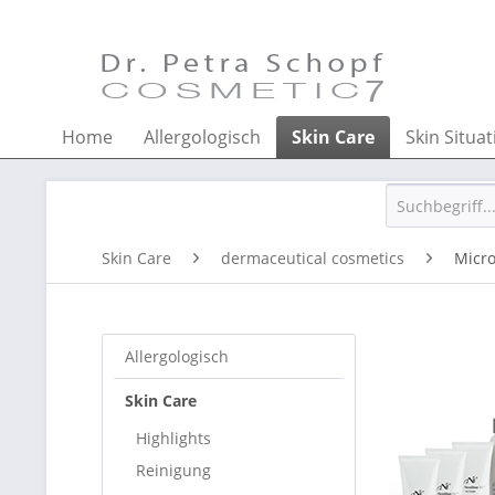
Home
Allergologisch
Skin Care
Skin Situat
Skin Care
dermaceutical cosmetics
Micro
Allergologisch
Skin Care
Highlights
Reinigung