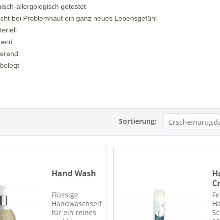
nisch-allergologisch getestet
icht bei Problemhaut ein ganz neues Lebensgefühl
teriell
erend
sierend
nbelegt
Sortierung:
Hand Wash
H
C
S
Flüssige
Fe
Mi
Handwaschseife
Ha
für ein reines
Sc