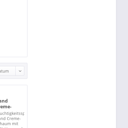
and
reme-
chaum
uchtigkeitsspendender
croSilver
nd Creme-
haum mit