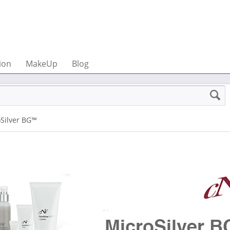
ion
MakeUp
Blog
Silver BG™