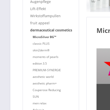
Augenpflege
Lift-Effekt
Wirkstoffampullen
fruit appeel
Mic
dermaceutical cosmetics
MicroSilver BG™
classic PLUS
skin2derm®
moments of pearls
edition 3.5
PREMIUM-SYNERGIE
aesthetic world
aesthetic pharm+
Couperose Reducing
SUN
men relax
#clear it