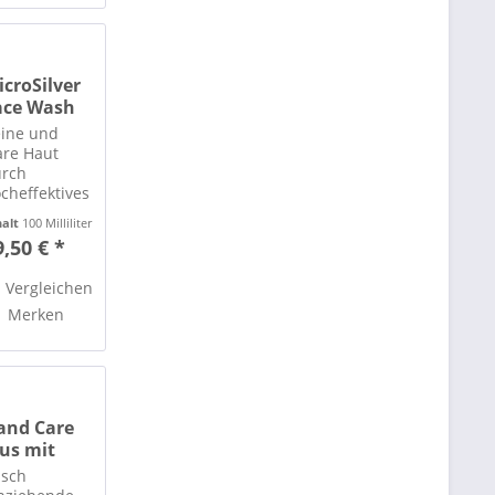
ut.
croSilver
ace Wash
ine und
are Haut
rch
cheffektives
krosilber!
halt
100 Milliliter
9,50 € *
Vergleichen
Merken
and Care
lus mit
yaluron
sch