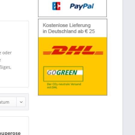
e oder
e
ßiges,
ouperose