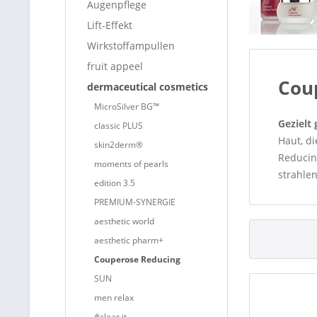
Augenpflege
Lift-Effekt
Wirkstoffampullen
fruit appeel
Cou
dermaceutical cosmetics
MicroSilver BG™
Gezielt
classic PLUS
Haut, di
skin2derm®
Reducing
moments of pearls
strahle
edition 3.5
PREMIUM-SYNERGIE
aesthetic world
aesthetic pharm+
Couperose Reducing
SUN
men relax
#clear it