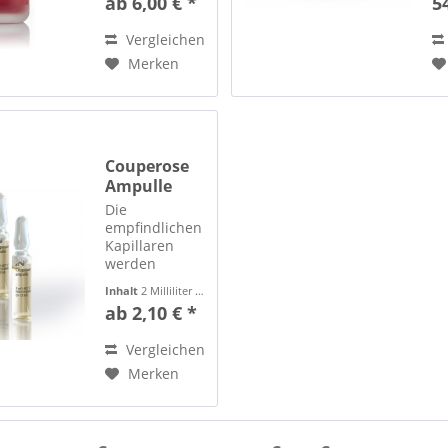
ab 6,00 € *
5
Gefäßwände
ro
und spendet
Wi
Vergleichen
Feuchtigkeit.
fe
sc
Merken
Couperose
Ampulle
Die
empfindlichen
Kapillaren
werden
gestärkt und
Inhalt
2 Milliliter
(10,50 € * / 10 Milliliter)
geröteten
ab 2,10 € *
Äderchen
entgegengewirkt.
Vergleichen
Gereizte Haut
wird
Merken
besänftigt und
erhält
ausreichend
Feuchtigkeit.