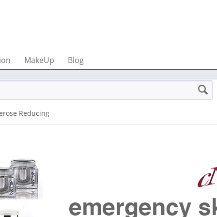
ion
MakeUp
Blog
erose Reducing