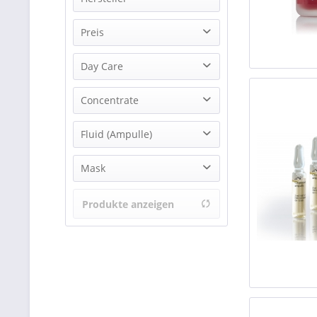
CNC cosmetic GmbH
Preis
Day Care
von
2,10 €
bis
54,00 €
Couperose Haut / 25+
Concentrate
Couperose Haut / 25+
Fluid (Ampulle)
reife, regenerationsbedürftige Haut / 45+
Mask
Couperose Haut / 25+
Produkte anzeigen