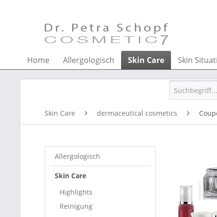
Home
Allergologisch
Skin Care
Skin Situat
Skin Care
dermaceutical cosmetics
Coup
Allergologisch
Skin Care
Highlights
Reinigung