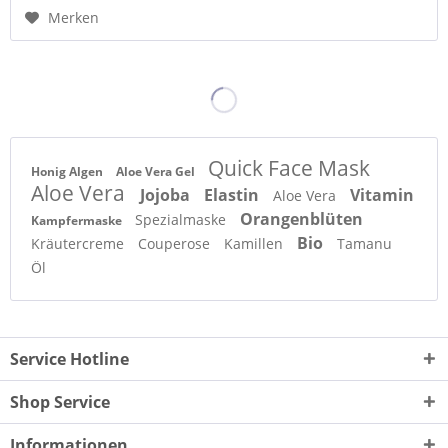
Merken
Quick Face Mask
Honig Algen
Aloe Vera Gel
Aloe Vera
Jojoba
Elastin
Vitamin
Aloe Vera
Orangenblüten
Spezialmaske
Kampfermaske
Bio
Kräutercreme
Couperose
Kamillen
Tamanu
Öl
Service Hotline
Shop Service
Informationen