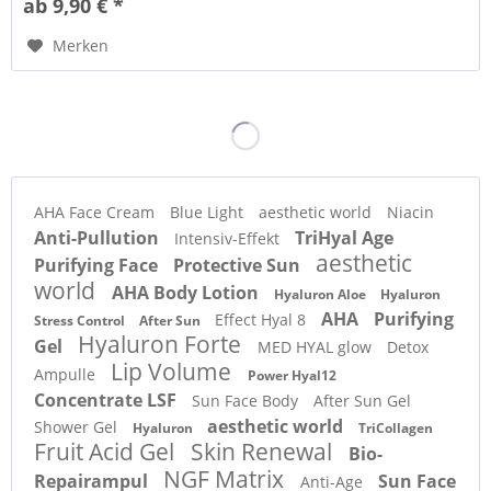
ab 9,90 € *
Merken
AHA Face Cream
Blue Light
aesthetic world
Niacin
Anti-Pullution
TriHyal Age
Intensiv-Effekt
aesthetic
Purifying Face
Protective Sun
world
AHA Body Lotion
Hyaluron Aloe
Hyaluron
AHA
Purifying
Effect Hyal 8
Stress Control
After Sun
Hyaluron Forte
Gel
MED HYAL glow
Detox
Lip Volume
Ampulle
Power Hyal12
Concentrate LSF
Sun Face Body
After Sun Gel
aesthetic world
Shower Gel
Hyaluron
TriCollagen
Fruit Acid Gel
Skin Renewal
Bio-
NGF Matrix
Repairampul
Sun Face
Anti-Age