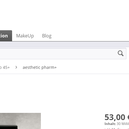
tion
MakeUp
Blog
b 45+
aesthetic pharm+
53,00 
Inhalt:
30 Milli