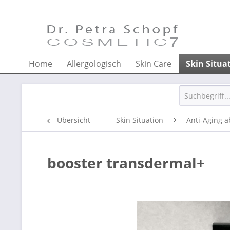
Home
Allergologisch
Skin Care
Skin Situa
Übersicht
Skin Situation
Anti-Aging a
booster transdermal+