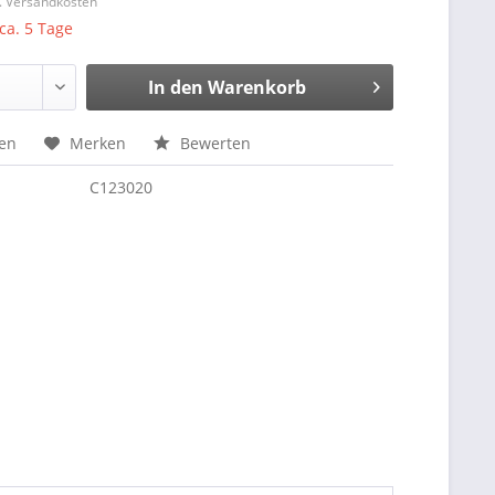
l. Versandkosten
 ca. 5 Tage
In den
Warenkorb
hen
Merken
Bewerten
C123020