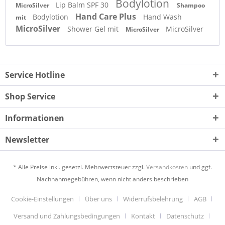
Bodylotion
Lip Balm SPF 30
MicroSilver
Shampoo
Hand Care Plus
Bodylotion
Hand Wash
mit
MicroSilver
Shower Gel mit
MicroSilver
MicroSilver
Service Hotline
Shop Service
Informationen
Newsletter
* Alle Preise inkl. gesetzl. Mehrwertsteuer zzgl.
Versandkosten
und ggf.
Nachnahmegebühren, wenn nicht anders beschrieben
Cookie-Einstellungen
Über uns
Widerrufsbelehrung
AGB
Versand und Zahlungsbedingungen
Kontakt
Datenschutz