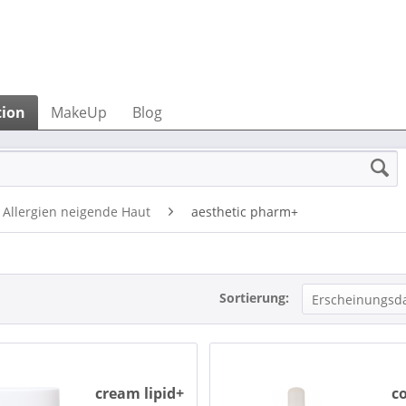
tion
MakeUp
Blog
 Allergien neigende Haut
aesthetic pharm+
Sortierung:
cream lipid+
c