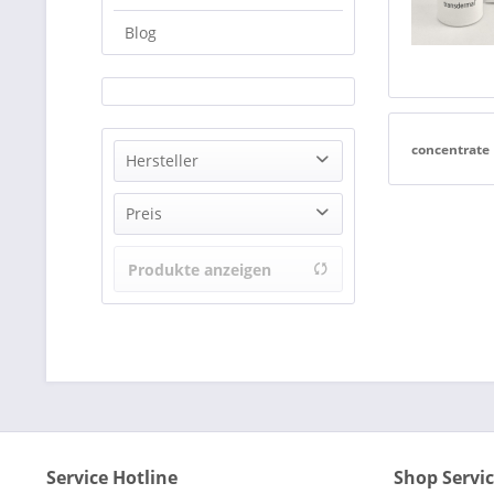
Blog
concentrate
Hersteller
CNC cosmetic GmbH
Preis
Produkte anzeigen
von
36,50 €
bis
66,00 €
Service Hotline
Shop Servi