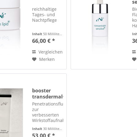
se
reichhaltige
Bi
Tages- und
Fl
Nachtpflege
ko
Ha
ho
Inhalt
50 Milliliter
(132,00 € * / 100 Milliliter)
In
Pa
66,00 € *
3
br
ir
Vergleichen
wi
Gl
Merken
Sp
Rö
er
Ka
w
booster
re
transdermal+
Penetrationsfluid
zur
verbesserten
Wirkstoffaufnahme
Inhalt
30 Milliliter
(176,67 € * / 100 Milliliter)
53,00 € *