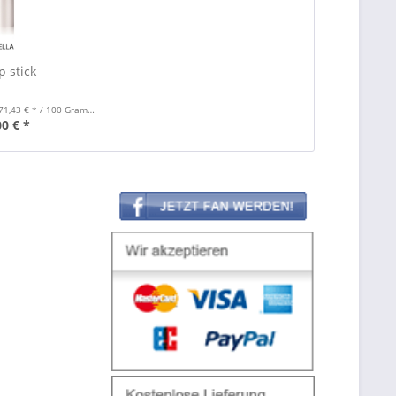
p stick
71,43 € * / 100 Gramm)
00 € *