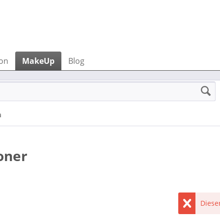
ion
MakeUp
Blog
a
oner
Dieser