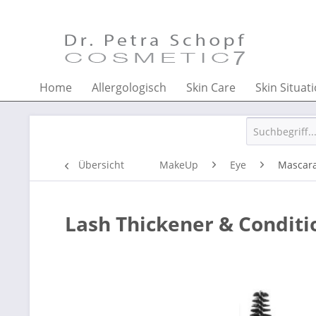
Home
Allergologisch
Skin Care
Skin Situat
Übersicht
MakeUp
Eye
Mascar
Lash Thickener & Conditi