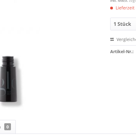
inkl. MwSt.
zzg
Lieferzeit
Vergleic
Artikel-Nr.:
n
0