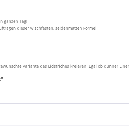
en ganzen Tag!
 Auftragen dieser wischfesten, seidenmatten Formel.
gewünschte Variante des Lidstriches kreieren. Egal ob dünner Line
k"